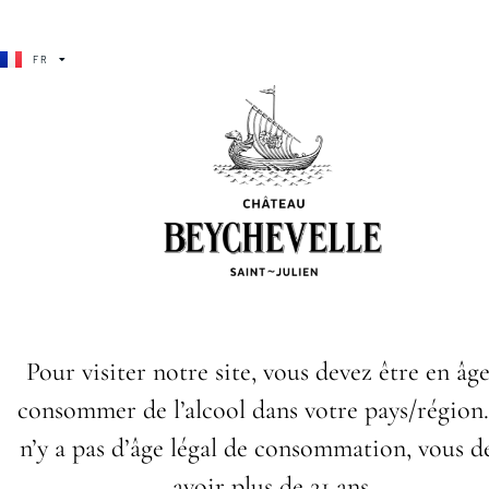
BÉCHA VÉLA
T
FR
EN
Château beychevelle
Notre grand vin conjugue puissance et élégance dans un équilibre
Previous
Château be
Pour visiter notre site, vous devez être en âg
consommer de l’alcool dans votre pays/région. 
n’y a pas d’âge légal de consommation, vous d
avoir plus de 21 ans.