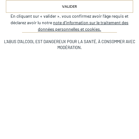
TÉLÉPHONE
VALIDER
En cliquant sur « valider », vous confirmez avoir l’âge requis et
Alternative:
déclarez avoir lu notre
note d’information sur le traitement des
OBJET*
données personnelles et cookies.
L’ABUS D’ALCOOL EST DANGEREUX POUR LA SANTÉ, À CONSOMMER AVEC
MODÉRATION.
MESSAGE*
J’AI LU ET ACCEPTE LA POLITIQUE DE CONFIDENTIALITÉ DE CE SITE
ENVOYER
Alternative: