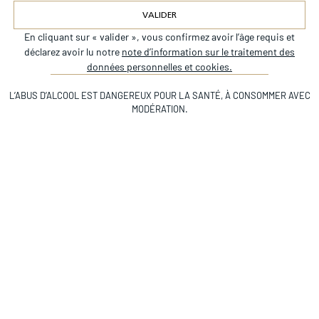
VALIDER
En cliquant sur « valider », vous confirmez avoir l’âge requis et
Alternative:
Depuis ses origines, Château Beychevelle
déclarez avoir lu notre
note d’information sur le traitement des
incarne toute la finesse des grands terroirs de
données personnelles et cookies.
Saint-Julien. Complexe et doté d’une grande
L’ABUS D’ALCOOL EST DANGEREUX POUR LA SANTÉ, À CONSOMMER AVEC
richesse aromatique, il est issu des meilleures
Défiler vers le bas
MODÉRATION.
parcelles du vignoble et d’une sélection
rigoureuse. Vin de garde par excellence, il se
révèle après une dizaine d’années et évolue selon
les millésimes.
2025
2024
2023
DATES DE VENDANGES