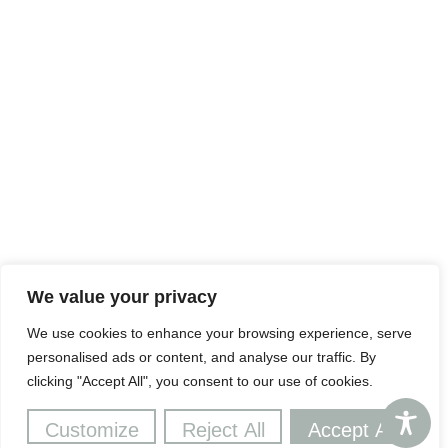
MENTIONS LÉGALES
PLAN DU SITE
ACCESSIBILITÉ
We value your privacy
FICHES PRODUITS
We use cookies to enhance your browsing experience, serve
CONTACT
personalised ads or content, and analyse our traffic. By
clicking "Accept All", you consent to our use of cookies.
L’ABUS D’ALCOOL EST DANGEREUX POUR LA SANTÉ. À CONSOMMER AVEC
Customize
Reject All
Accept All
MODÉRATION.