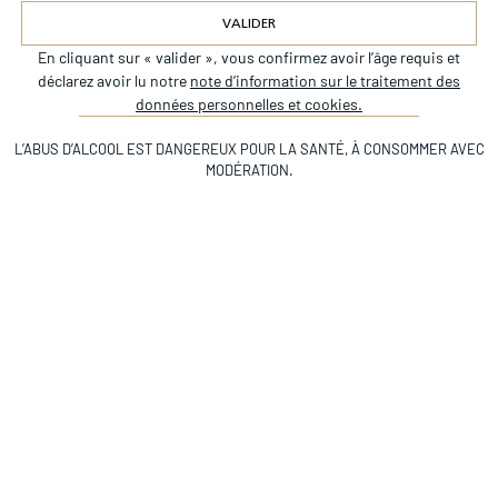
VALIDER
En cliquant sur « valider », vous confirmez avoir l’âge requis et
Alternative:
déclarez avoir lu notre
note d’information sur le traitement des
données personnelles et cookies.
L’ABUS D’ALCOOL EST DANGEREUX POUR LA SANTÉ, À CONSOMMER AVEC
MODÉRATION.
Élevé sur un terroir plus frais du Haut-Médoc, ce vin franc et
fruité offre des notes de cassis, de fruits rouges et d’épices,
portées par une bouche ronde et équilibrée.
Château beychevelle